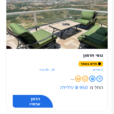
נופי חרמון
חדש באתר
2 חדרים
25 - 30 מ״ר
...
החל מ
950 ₪
/ללילה
הזמן
עכשיו