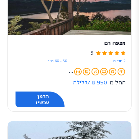
מצפה רם
5
2 חדרים
50 - 60 מ״ר
...
החל מ
950 ₪
/ללילה
הזמן
עכשיו