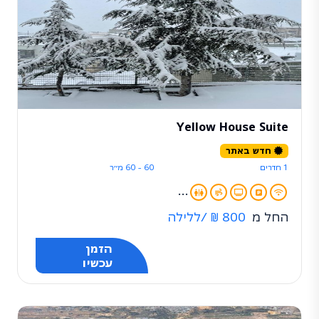
Yellow House Suite
חדש באתר
1 חדרים
60 - 60 מ״ר
...
החל מ
800 ₪
/ללילה
הזמן
עכשיו