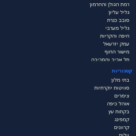
רמת הגולן והחרמון
גליל עליון
סובב כנרת
גליל מערבי
חיפה והקריות
עמק יזרעאל
מישור החוף
תל אביב והסביבה
שרון
קטגוריות
ירושלים והסביבה
בתי מלון
דרום - ים המלח
סוויטות יוקרתיות
נגב
צימרים
ערבה
אוהל כיפה
אילת
בקתות עץ
כל הצפון
קמפינג
מרכז הכל
קרוונים
דרום הכל
וילות