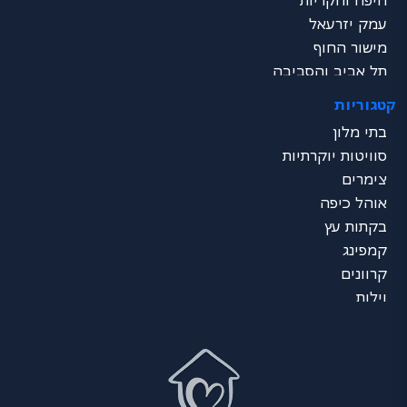
חיפה והקריות
עמק יזרעאל
מישור החוף
תל אביב והסביבה
שרון
קטגוריות
ירושלים והסביבה
בתי מלון
דרום - ים המלח
סוויטות יוקרתיות
נגב
צימרים
ערבה
אוהל כיפה
אילת
בקתות עץ
כל הצפון
קמפינג
מרכז הכל
קרוונים
דרום הכל
וילות