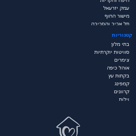
חיפה והקריות
עמק יזרעאל
מישור החוף
תל אביב והסביבה
שרון
קטגוריות
ירושלים והסביבה
בתי מלון
דרום - ים המלח
סוויטות יוקרתיות
נגב
צימרים
ערבה
אוהל כיפה
אילת
בקתות עץ
כל הצפון
קמפינג
מרכז הכל
קרוונים
דרום הכל
וילות