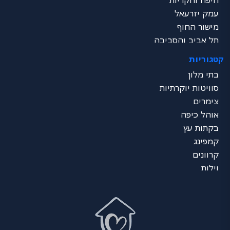
חיפה והקריות
עמק יזרעאל
מישור החוף
תל אביב והסביבה
שרון
קטגוריות
ירושלים והסביבה
בתי מלון
דרום - ים המלח
סוויטות יוקרתיות
נגב
צימרים
ערבה
אוהל כיפה
אילת
בקתות עץ
כל הצפון
קמפינג
מרכז הכל
קרוונים
דרום הכל
וילות