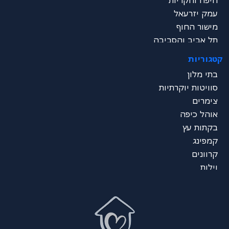
חיפה והקריות
עמק יזרעאל
מישור החוף
תל אביב והסביבה
שרון
קטגוריות
ירושלים והסביבה
בתי מלון
דרום - ים המלח
סוויטות יוקרתיות
נגב
צימרים
ערבה
אוהל כיפה
אילת
בקתות עץ
כל הצפון
קמפינג
מרכז הכל
קרוונים
דרום הכל
וילות