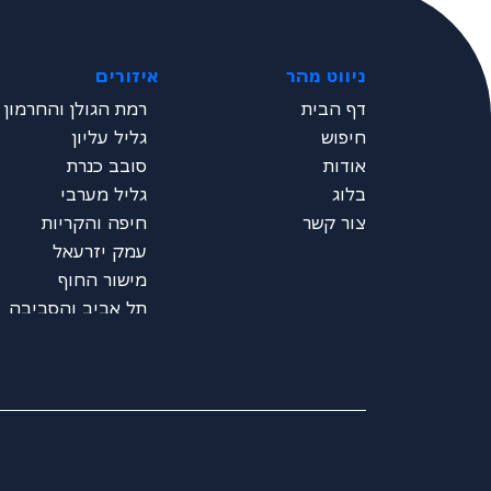
ניווט מהר
איזורים
דף הבית
רמת הגולן והחרמון
חיפוש
גליל עליון
אודות
סובב כנרת
בלוג
גליל מערבי
צור קשר
חיפה והקריות
עמק יזרעאל
מישור החוף
תל אביב והסביבה
שרון
ירושלים והסביבה
דרום - ים המלח
נגב
ערבה
אילת