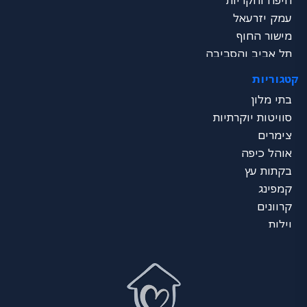
חיפה והקריות
עמק יזרעאל
מישור החוף
תל אביב והסביבה
שרון
קטגוריות
ירושלים והסביבה
בתי מלון
דרום - ים המלח
סוויטות יוקרתיות
נגב
צימרים
ערבה
אוהל כיפה
אילת
בקתות עץ
כל הצפון
קמפינג
מרכז הכל
קרוונים
דרום הכל
וילות