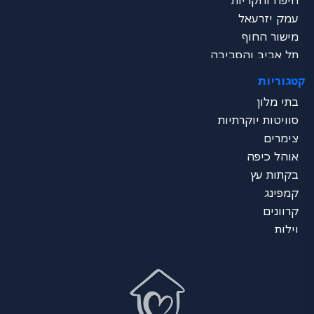
חיפה והקריות
עמק יזרעאל
מישור החוף
תל אביב והסביבה
שרון
קטגוריות
ירושלים והסביבה
בתי מלון
דרום - ים המלח
סוויטות יוקרתיות
נגב
צימרים
ערבה
אוהל כיפה
אילת
בקתות עץ
כל הצפון
קמפינג
מרכז הכל
קרוונים
דרום הכל
וילות