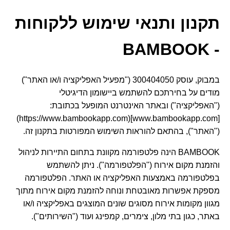
תקנון ותנאי שימוש ללקוחות
- BAMBOOK
במבוק, עוסק 300404050 ("מפעיל האפליקציה ו/או האתר")
מודים על בחירתכם להשתמש ביישומון הדיגיטלי
("האפליקציה") ובאתר האינטרנט המופעל בכתובת:
[www.bambookapp.com](https://www.bambookapp.com)
("האתר"), בהתאם להוראות השימוש המפורטות בתקנון זה.
BAMBOOK הינה פלטפורמה מקוונת בתחום התיירות לניהול
והזמנת מקום אירוח ("הפלטפורמה"). ניתן להשתמש
בפלטפורמה באמצעות האפליקציה או האתר. הפלטפורמה
מספקת אפשרות מאובטחת ונוחה להזמנת מקום אירוח מתוך
מגוון מקומות אירוח מסוגים שונים המוצגים באפליקציה ו/או
באתר, כגון בתי מלון, צימרים, קמפינג ועוד ("השירותים").