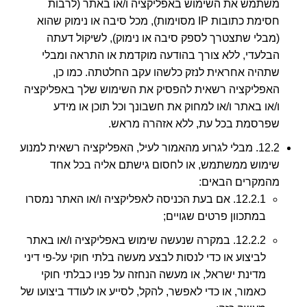
משתמש את השימוש באפליקציה ו/או באתר (לרבות
חסימת כתובות IP מסוימות), מכל סיבה או נימוק שהוא
(מבלי שתצטרך לספק סיבה או נימוק), לשיקול דעתה
הבלעדי, ללא צורך בהודעה מוקדמת או התראה ומבלי
שתהיה אחראית לנזק כלשהו עקב החלטתה. כמו כן,
האפליקציה רשאית להפסיק את השימוש שלך באפליקציה
ו/או באתר ו/או למחוק את חשבונך וכל תוכן או מידע
שפרסמת בכל עת, ללא אזהרה מראש.
12.2. מבלי לגרוע מהאמור לעיל, האפליקציה רשאית למנוע
שימוש ממשתמש, או לחסום גישתם אליה בכל אחד
מהמקרים הבאים:
12.2.1. אם בעת הכניסה לאפליקציה ו/או האתר נמסרו
במתכוון פרטים שגויים;
12.2.2. במקרה שנעשה שימוש באפליקציה ו/או באתר
לביצוע או כדי לנסות לבצע מעשה בלתי חוקי על-פי דיני
מדינת ישראל, או מעשה הנחזה על פניו כבלתי חוקי
כאמור, או כדי לאפשר, להקל, לסייע או לעודד ביצועו של