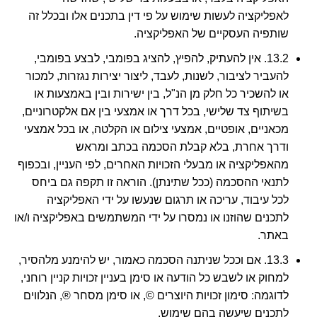
לאפליקציה לעשות שימוש על פי דין בתכנים אלו ובכלל זה
שותפיה העסקיים של האפליקציה.
13.2. אין להעתיק, להפיץ, להציג בפומבי, לבצע בפומבי,
להעביר לציבור, לשנות, לעבד, ליצור יצירות נגזרות, למכור
או להשכיר כל חלק מן הנ"ל, בין ישירות ובין באמצעות או
בשיתוף צד שלישי, בכל דרך או אמצעי בין אם אלקטרוניים,
מכאניים, אופטיים, אמצעי צילום או הקלטה, או בכל אמצעי
ודרך אחרת, בלא קבלת הסכמה בכתב ומראש
מהאפליקציה או מבעלי הזכויות האחרים, לפי העניין, ובכפוף
לתנאי ההסכמה (ככל שתינתן). הוראה זו תקפה גם ביחס
לכל עיבוד, עריכה או תרגום שנעשו על ידי האפליקציה
לתכנים שהוזנו או נמסרו על ידי המשתמשים באפליקציה ו/או
באתר.
13.3. אם וככל שניתנה הסכמה כאמור, יש להימנע מלהסיר,
למחוק או לשבש כל הודעה או סימן בעניין זכויות קניין רוחני,
לדוגמה: סימון זכויות היוצרים ©, או סימן מסחר ®, הנלווים
לתכנים שיעשה בהם שימוש.