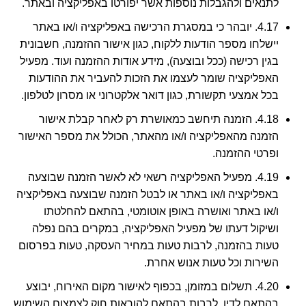
לתנאים ולהגבלות נוספות אשר יפורטו באפליקציה ובאתר.
4.17. יובהר כי במסגרת הרכישה באפליקציה ו/או באתר
יישלחו מספר הודעות ללקוח, כגון אישור ההזמנה, חשבונית
בגין רכישה (ככל ובוצעה), מידע אודות ההזמנה ועוד. מפעיל
האפליקציה שומר לעצמו את הזכות להעביר את ההודעות
בכל אמצעי תקשורת, כגון דואר אלקטרוני או מסרון לטלפון.
4.18. הזמנה תיחשב כמאושרת רק לאחר קבלת אישור
הזמנה מהאפליקציה ו/או מהאתר, הכולל את מספר האישור
ופרטי ההזמנה.
4.19. מפעיל האפליקציה רשאי לא לאשר הזמנה שבוצעה
באפליקציה ו/או באתר או לבטל הזמנה שבוצעה באפליקציה
ו/או באתר ואושרה באופן אוטומטי, בהתאם להחלטתו
ושיקול דעתו של מפעיל האפליקציה, במקרים בהם נפלה
טעות בהזמנה, לרבות טעות במחיר העסקה, טעות בפרסום
השירות וכל טעות אנוש אחרת.
4.20. תשלום במזומן, בכפוף לאישור מקום האירוח, יבוצע
בהתאם לדין, לרבות בהתאם להוראות חוק לצמצום השימוש