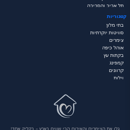
תל אביב והסביבה
שרון
קטגוריות
ירושלים והסביבה
בתי מלון
דרום - ים המלח
סוויטות יוקרתיות
נגב
צימרים
ערבה
אוהל כיפה
אילת
בקתות עץ
כל הצפון
קמפינג
מרכז הכל
קרוונים
דרום הכל
וילות
גלו את הצימרים והאירוח הכי שווים בארץ – בקליק אחד!