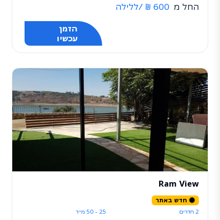
החל מ
600 ₪
/ללילה
הזמן
עכשיו
Ram View
חדש באתר
2 חדרים
25 - 50 מ״ר