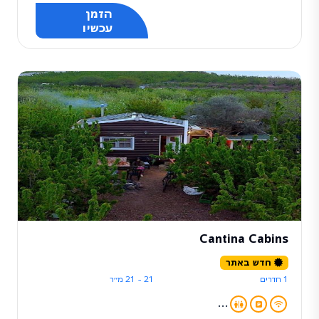
הזמן
עכשיו
Cantina Cabins
חדש באתר
1 חדרים
21 - 21 מ״ר
...