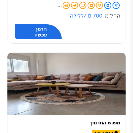
...
החל מ
700 ₪
/ללילה
הזמן
עכשיו
מפגש החרמון
חדש באתר