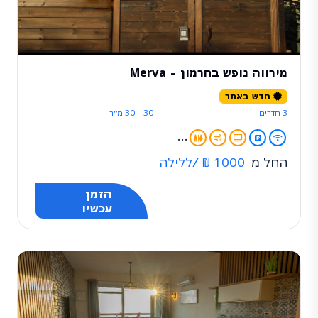
מירווה נופש בחרמון - Merva
חדש באתר
3 חדרים
30 - 30 מ״ר
...
החל מ
1000 ₪
/ללילה
הזמן
עכשיו