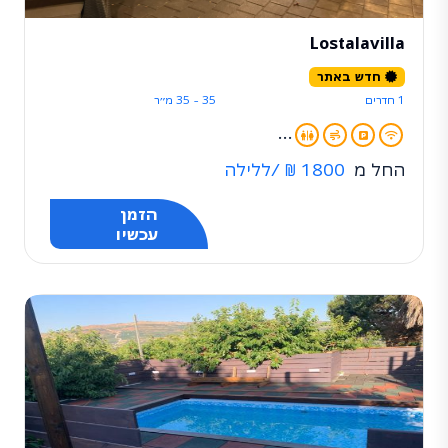
Lostalavilla
חדש באתר
1 חדרים
35 - 35 מ״ר
...
החל מ
1800 ₪
/ללילה
הזמן
עכשיו