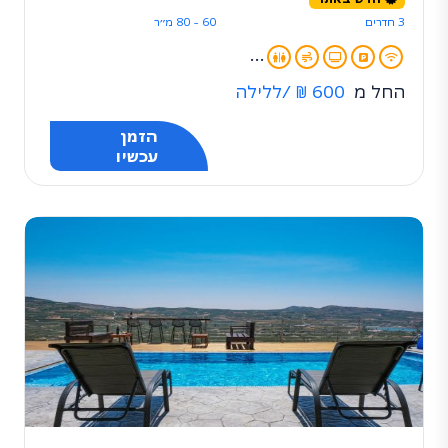
3 חדרים
60 - 80 מ״ר
...
החל מ
600 ₪
/ללילה
הזמן
עכשיו