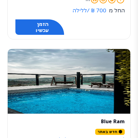
החל מ
700 ₪
/ללילה
הזמן
עכשיו
Blue Ram
חדש באתר