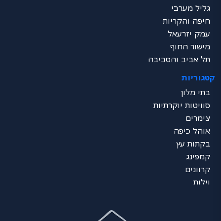
גליל מערבי
חיפה והקריות
עמק יזרעאל
מישור החוף
תל אביב והסביבה
שרון
קטגוריות
ירושלים והסביבה
בתי מלון
דרום - ים המלח
סוויטות יוקרתיות
נגב
צימרים
ערבה
אוהל כיפה
אילת
בקתות עץ
כל הצפון
קמפינג
מרכז הכל
קרוונים
דרום הכל
וילות