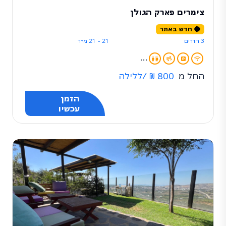
צימרים פארק הגולן
חדש באתר
3 חדרים
21 - 21 מ״ר
...
החל מ
800 ₪
/ללילה
הזמן
עכשיו