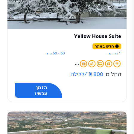
Yellow House Suite
חדש באתר
1 חדרים
60 - 60 מ״ר
...
החל מ
800 ₪
/ללילה
הזמן
עכשיו