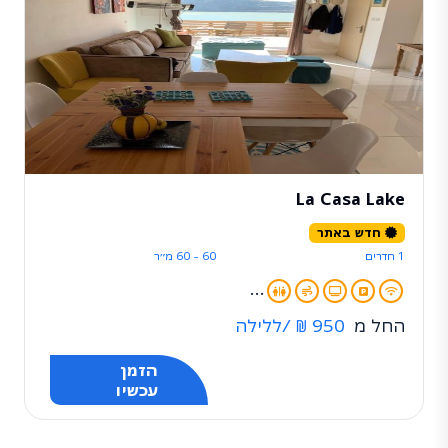
La Casa Lake
חדש באתר
1 חדרים
60 - 60 מ״ר
...
החל מ
950 ₪
/ללילה
הזמן
עכשיו