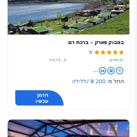
במבוק פארק - ברכת רם
5
21 חדרים
0 - 13 מ״ר
...
החל מ
200 ₪
/ללילה
הזמן
עכשיו